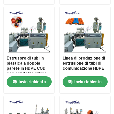
Giro della fabbrica
Controllo di qualità
Contattici
Estrusore di tubi in
Linea di produzione di
Macchina di plastica dell'espulsore del tubo
plastica a doppia
estrusione di tubi di
parete in HDPE COD
comunicazione HDPE
con condotto ottico
ondulato
Linea di plastica dell'estrusione del tubo
Invia richiesta
Invia richiesta
Macchina di plastica dell'espulsore della metropolitan
Macchina dell'espulsore del tubo dell'HDPE