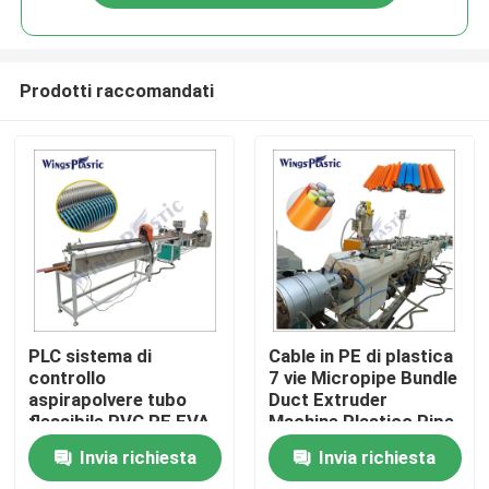
Prodotti raccomandati
Casa
PLC sistema di
Cable in PE di plastica
controllo
7 vie Micropipe Bundle
aspirapolvere tubo
Duct Extruder
Prodotti
flessibile PVC PE EVA
Machine Plastico Pipe
tubo di plastica
Extrusion Machine
Invia richiesta
Invia richiesta
macchina di
Circa noi
estrusione