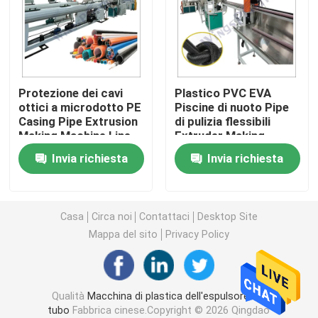
Macchina dell'espulsore del tubo del PVC
Linea di produzione del tubo di PPR
Protezione dei cavi
Plastico PVC EVA
ottici a microdotto PE
Piscine di nuoto Pipe
Casing Pipe Extrusion
di pulizia flessibili
Macchina dell'espulsore del tubo del PE
Making Machine Line
Extruder Making
Single Screw
Machine
Invia richiesta
Invia richiesta
Macchina ondulata dell'espulsore del tubo
Macchina dell'estrusione della banda dell'ANIMALE 
Casa
Circa noi
Contattaci
Desktop Site
Mappa del sito
Privacy Policy
I pp attaccano la linea di produzione
Qualità
Macchina di plastica dell'espulsore del
Macchina di plastica dell'espulsore di strato
tubo
Fabbrica cinese.Copyright © 2026 Qingdao