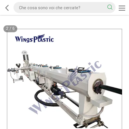
2
/
6