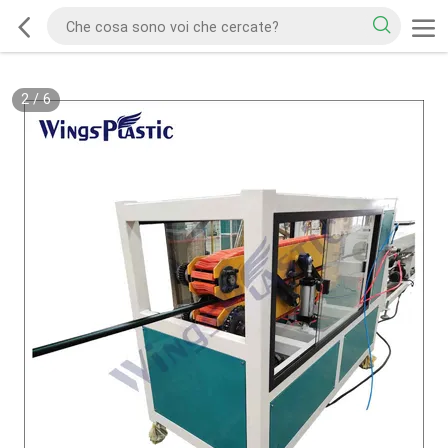
2
/
6