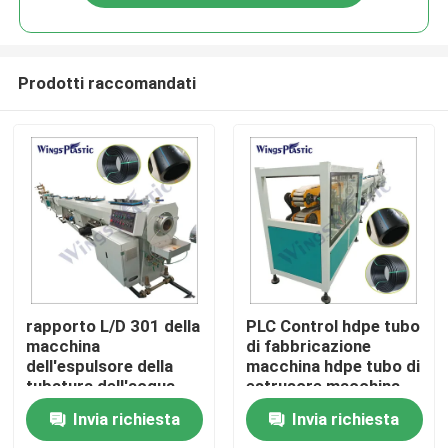
Prodotti raccomandati
Casa
rapporto L/D 301 della
PLC Control hdpe tubo
macchina
di fabbricazione
dell'espulsore della
macchina hdpe tubo di
Prodotti
tubatura dell'acqua
estrusore macchina
della vite di 20-110mm
hdpe tubo di plastica
Invia richiesta
Invia richiesta
acqua tubo di
Circa noi
fabbricazione