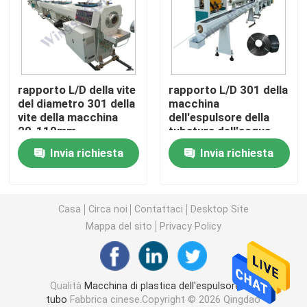
Macchina dell'espulsore del tubo del PVC
Linea di produzione del tubo di PPR
rapporto L/D della vite
rapporto L/D 301 della
del diametro 301 della
macchina
vite della macchina
dell'espulsore della
Macchina dell'espulsore del tubo del PE
20-110mm
tubatura dell'acqua
dell'espulsore del tubo
della vite di 20-110mm
Invia richiesta
Invia richiesta
dell'HDPE 380V/50Hz
Macchina ondulata dell'espulsore del tubo
Macchina dell'estrusione della banda dell'ANIMALE 
Casa
Circa noi
Contattaci
Desktop Site
Mappa del sito
Privacy Policy
I pp attaccano la linea di produzione
Qualità
Macchina di plastica dell'espulsore del
Macchina di plastica dell'espulsore di strato
tubo
Fabbrica cinese.Copyright © 2026 Qingdao