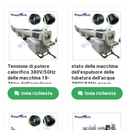
Giro della fabbrica
Controllo di qualità
Contattici
Tensione di potere
stato della macchina
Macchina di plastica dell'espulsore del tubo
calorifico 380V/50Hz
dell'espulsore della
della macchina 18-
tubatura dell'acqua
36kw dell'espulsore
380V/50Hz nuovo
del tubo dell'HDPE
Linea di plastica dell'estrusione del tubo
Invia richiesta
Invia richiesta
Macchina di plastica dell'espulsore della metropolitan
Macchina dell'espulsore del tubo dell'HDPE