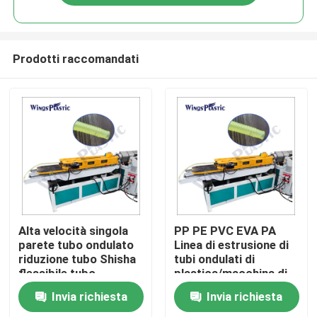
Prodotti raccomandati
Casa
Alta velocità singola
PP PE PVC EVA PA
parete tubo ondulato
Linea di estrusione di
riduzione tubo Shisha
tubi ondulati di
Prodotti
flessibile tubo
plastica/macchina di
macchina di
estrusione di tubi
Invia richiesta
Invia richiesta
produzione
ondulati di plastica
Circa noi