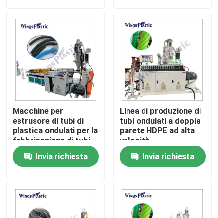
Giro della fabbrica
Controllo di qualità
Contattici
Macchine per
Linea di produzione di
Macchina di plastica dell'espulsore del tubo
estrusore di tubi di
tubi ondulati a doppia
plastica ondulati per la
parete HDPE ad alta
fabbricazione di tubi
velocità
di plastica ondulati
Linea di plastica dell'estrusione del tubo
Invia richiesta
Invia richiesta
Macchina di plastica dell'espulsore della metropolitan
Macchina dell'espulsore del tubo dell'HDPE