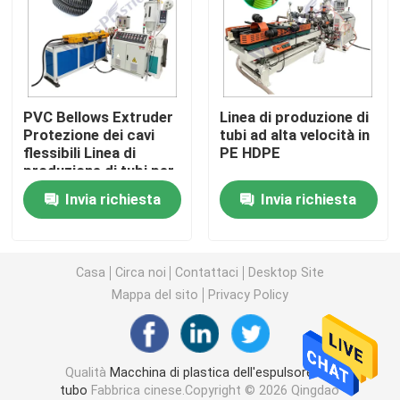
Macchina dell'espulsore del tubo del PVC
Linea di produzione del tubo di PPR
PVC Bellows Extruder
Linea di produzione di
Protezione dei cavi
tubi ad alta velocità in
flessibili Linea di
PE HDPE
Macchina dell'espulsore del tubo del PE
produzione di tubi per
tubi ondulati a parete
Invia richiesta
Invia richiesta
singola
Macchina ondulata dell'espulsore del tubo
Macchina dell'estrusione della banda dell'ANIMALE 
Casa
Circa noi
Contattaci
Desktop Site
Mappa del sito
Privacy Policy
I pp attaccano la linea di produzione
Qualità
Macchina di plastica dell'espulsore del
Macchina di plastica dell'espulsore di strato
tubo
Fabbrica cinese.Copyright © 2026 Qingdao