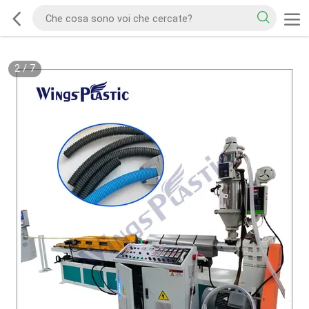
2
/
7