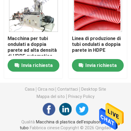
Macchina dell'espulsore del tubo del PVC
Linea di produzione del tubo di PPR
Macchina per tubi
Linea di produzione di
ondulati a doppia
tubi ondulati a doppia
parete ad alta densità
parete in HDPE
Macchina dell'espulsore del tubo del PE
di HDPE automatica
DWC MACHINE PIPE
Invia richiesta
Invia richiesta
Macchina ondulata dell'espulsore del tubo
Macchina dell'estrusione della banda dell'ANIMALE 
Casa
Circa noi
Contattaci
Desktop Site
Mappa del sito
Privacy Policy
I pp attaccano la linea di produzione
Qualità
Macchina di plastica dell'espulsore del
Macchina di plastica dell'espulsore di strato
tubo
Fabbrica cinese.Copyright © 2026 Qingdao