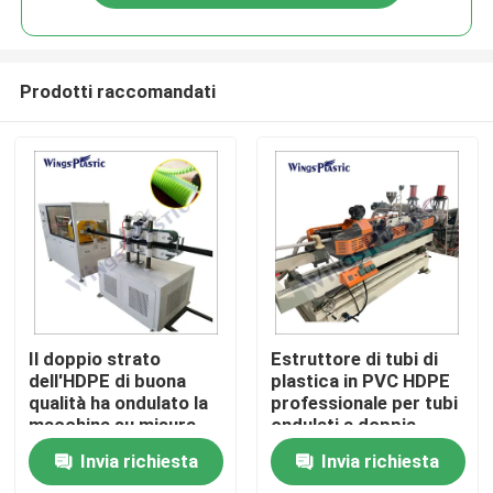
Prodotti raccomandati
Casa
Il doppio strato
Estruttore di tubi di
dell'HDPE di buona
plastica in PVC HDPE
qualità ha ondulato la
professionale per tubi
Prodotti
macchina su misura
ondulati a doppia
dell'estrusione del
parete
Invia richiesta
Invia richiesta
tubo di colore per il
Circa noi
tubo di scarico