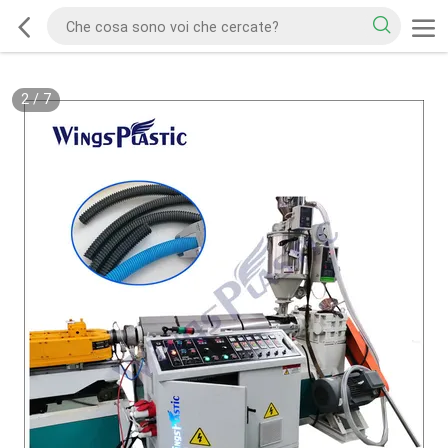
2
/
7