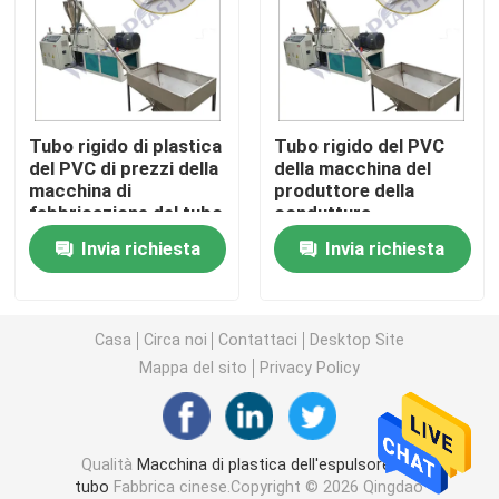
Macchina dell'espulsore del tubo del PVC
Linea di produzione del tubo di PPR
Tubo rigido di plastica
Tubo rigido del PVC
del PVC di prezzi della
della macchina del
macchina di
produttore della
Macchina dell'espulsore del tubo del PE
fabbricazione del tubo
conduttura
del PVC che fa
d'alimentazione di
Invia richiesta
Invia richiesta
macchina
acqua del PVC del
Macchina ondulata dell'espulsore del tubo
tubo che fa macchina
Macchina dell'estrusione della banda dell'ANIMALE 
Casa
Circa noi
Contattaci
Desktop Site
Mappa del sito
Privacy Policy
I pp attaccano la linea di produzione
Qualità
Macchina di plastica dell'espulsore del
Macchina di plastica dell'espulsore di strato
tubo
Fabbrica cinese.Copyright © 2026 Qingdao