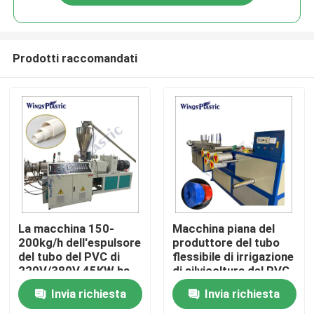
Prodotti raccomandati
Casa
La macchina 150-
Macchina piana del
200kg/h dell'espulsore
produttore del tubo
del tubo del PVC di
flessibile di irrigazione
Prodotti
220V/380V 45KW ha
di silvicoltura del PVC
prodotto
di disposizione a fibra
Invia richiesta
Invia richiesta
rinforzata automatica
Circa noi
del tubo