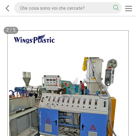
2
/
5