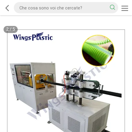
2
/
5