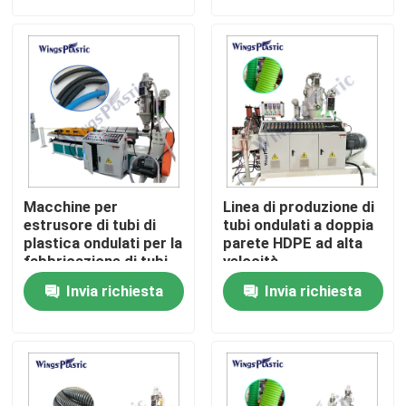
Giro della fabbrica
Controllo di qualità
Contattici
Macchine per
Linea di produzione di
Macchina di plastica dell'espulsore del tubo
estrusore di tubi di
tubi ondulati a doppia
plastica ondulati per la
parete HDPE ad alta
fabbricazione di tubi
velocità
di plastica ondulati
Linea di plastica dell'estrusione del tubo
Invia richiesta
Invia richiesta
Macchina di plastica dell'espulsore della metropolitan
Macchina dell'espulsore del tubo dell'HDPE