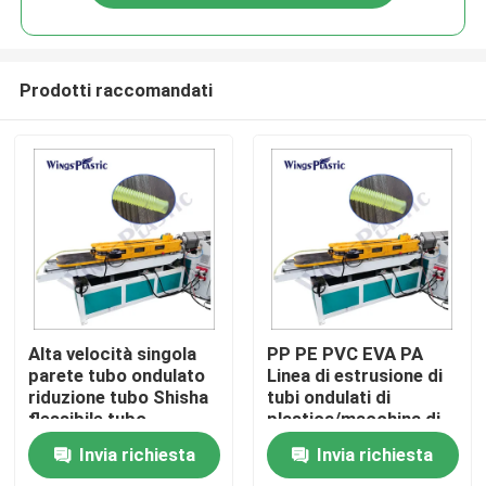
Prodotti raccomandati
Casa
Alta velocità singola
PP PE PVC EVA PA
parete tubo ondulato
Linea di estrusione di
riduzione tubo Shisha
tubi ondulati di
Prodotti
flessibile tubo
plastica/macchina di
macchina di
estrusione di tubi
Invia richiesta
Invia richiesta
produzione
ondulati di plastica
Circa noi