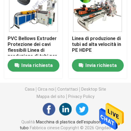
Macchina dell'espulsore del tubo del PVC
Linea di produzione del tubo di PPR
PVC Bellows Extruder
Linea di produzione di
Protezione dei cavi
tubi ad alta velocità in
flessibili Linea di
PE HDPE
Macchina dell'espulsore del tubo del PE
produzione di tubi per
tubi ondulati a parete
Invia richiesta
Invia richiesta
singola
Macchina ondulata dell'espulsore del tubo
Macchina dell'estrusione della banda dell'ANIMALE 
Casa
Circa noi
Contattaci
Desktop Site
Mappa del sito
Privacy Policy
I pp attaccano la linea di produzione
Qualità
Macchina di plastica dell'espulsore del
Macchina di plastica dell'espulsore di strato
tubo
Fabbrica cinese.Copyright © 2026 Qingdao