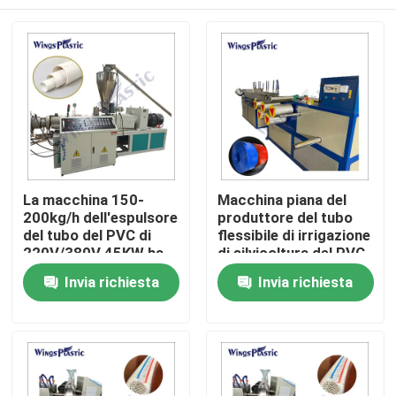
La macchina 150-
Macchina piana del
200kg/h dell'espulsore
produttore del tubo
del tubo del PVC di
flessibile di irrigazione
220V/380V 45KW ha
di silvicoltura del PVC
prodotto
di disposizione a fibra
Casa
Invia richiesta
Invia richiesta
rinforzata automatica
del tubo
Prodotti
Circa noi