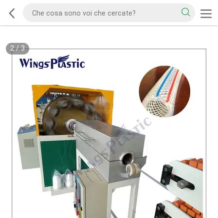
2
/
3