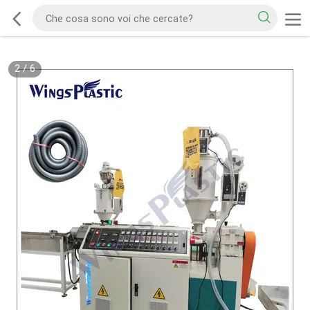
2
/
6