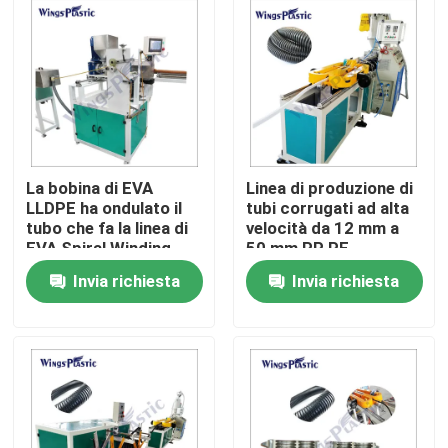
Giro della fabbrica
Controllo di qualità
Contattici
La bobina di EVA
Linea di produzione di
LLDPE ha ondulato il
tubi corrugati ad alta
tubo che fa la linea di
velocità da 12 mm a
Macchina di plastica dell'espulsore del tubo
EVA Spiral Winding
50 mm PP PE
Pipe Production della
Invia richiesta
Invia richiesta
macchina per il tubo
flessibile
Linea di plastica dell'estrusione del tubo
dell'aspirapolvere
Macchina di plastica dell'espulsore della metropolitan
Macchina dell'espulsore del tubo dell'HDPE