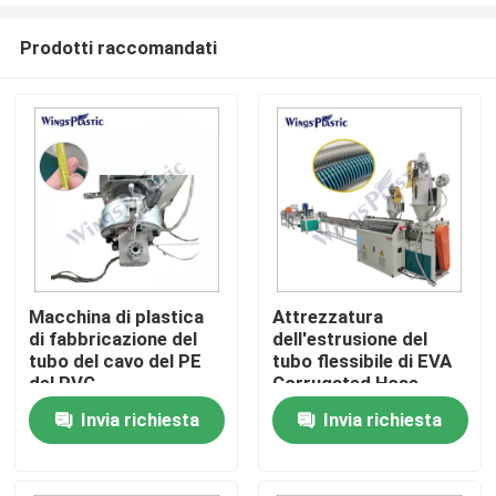
Prodotti raccomandati
Macchina di plastica
Attrezzatura
di fabbricazione del
dell'estrusione del
Casa
tubo del cavo del PE
tubo flessibile di EVA
del PVC
Corrugated Hose
Vacuum Cleaner di
Invia richiesta
Invia richiesta
Prodotti
automazione di
controllo dello SpA
Circa noi