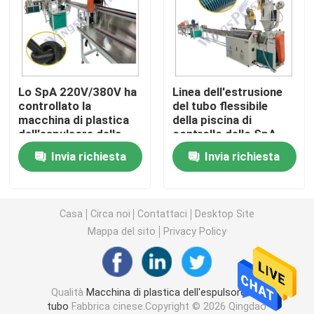
Macchina dell'espulsore del tubo del PVC
Linea di produzione del tubo di PPR
Lo SpA 220V/380V ha
Linea dell'estrusione
controllato la
del tubo flessibile
macchina di plastica
della piscina di
Macchina dell'espulsore del tubo del PE
dell'espulsore della
controllo dello SpA
metropolitana con il
con il materiale di EVA
Invia richiesta
Invia richiesta
raffreddamento ad
LLDPE
Macchina ondulata dell'espulsore del tubo
acqua/dell'aria
Macchina dell'estrusione della banda dell'ANIMALE 
Casa
Circa noi
Contattaci
Desktop Site
Mappa del sito
Privacy Policy
I pp attaccano la linea di produzione
Qualità
Macchina di plastica dell'espulsore del
Macchina di plastica dell'espulsore di strato
tubo
Fabbrica cinese.Copyright © 2026 Qingdao