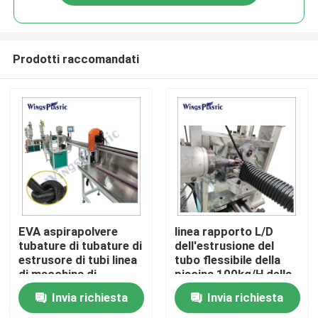
Prodotti raccomandati
Casa
EVA aspirapolvere
linea rapporto L/D
tubature di tubature di
dell'estrusione del
estrusore di tubi linea
tubo flessibile della
Prodotti
di macchina di
piscina 100kg/H della
estrusione
vite dell'alimentazione
Invia richiesta
Invia richiesta
elettrica di
Circa noi
220V/380V 301