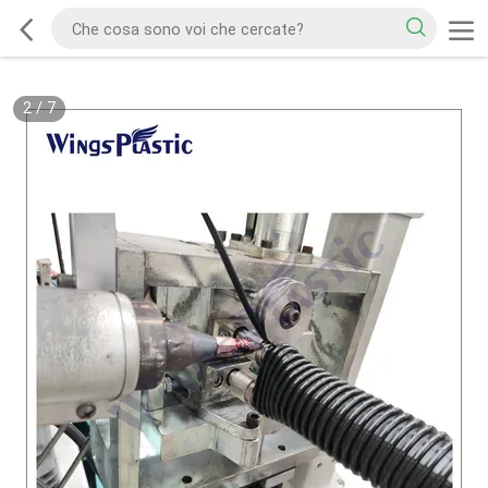
2
/
7