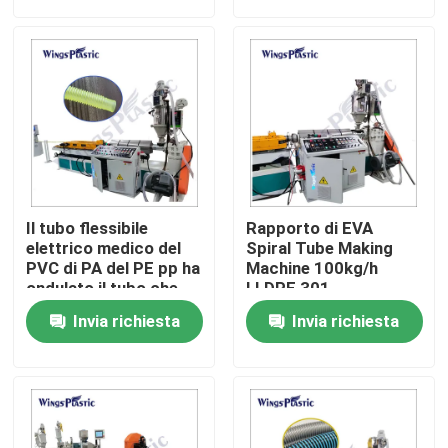
Giro della fabbrica
Controllo di qualità
Contattici
Il tubo flessibile
Rapporto di EVA
Macchina di plastica dell'espulsore del tubo
elettrico medico del
Spiral Tube Making
PVC di PA del PE pp ha
Machine 100kg/h
ondulato il tubo che
LLDPE 301
rende la macchina a
Linea di plastica dell'estrusione del tubo
Invia richiesta
Invia richiesta
parete semplice
Macchina di plastica dell'espulsore della metropolitan
Macchina dell'espulsore del tubo dell'HDPE