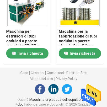
Macchina dell'espulsore del tubo del PVC
Linea di produzione del tubo di PPR
Macchina per
Macchina per la
estrusori di tubi
fabbricazione di tubi
ondulati a parete
ondulati a parete
Macchina dell'espulsore del tubo del PE
singola in PE, PP e
singola flessibile e
PVC
riduttibile
Invia richiesta
Invia richiesta
Macchina ondulata dell'espulsore del tubo
Macchina dell'estrusione della banda dell'ANIMALE 
Casa
Circa noi
Contattaci
Desktop Site
Mappa del sito
Privacy Policy
I pp attaccano la linea di produzione
Qualità
Macchina di plastica dell'espulsore del
Macchina di plastica dell'espulsore di strato
tubo
Fabbrica cinese.Copyright © 2026 Qingdao