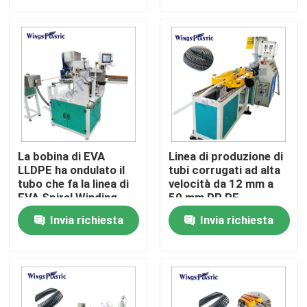
Giro della fabbrica
Controllo di qualità
Contattici
La bobina di EVA
Linea di produzione di
Macchina di plastica dell'espulsore del tubo
LLDPE ha ondulato il
tubi corrugati ad alta
tubo che fa la linea di
velocità da 12 mm a
EVA Spiral Winding
50 mm PP PE
Pipe Production della
Linea di plastica dell'estrusione del tubo
Invia richiesta
Invia richiesta
macchina per il tubo
flessibile
dell'aspirapolvere
Macchina di plastica dell'espulsore della metropolitan
Macchina dell'espulsore del tubo dell'HDPE