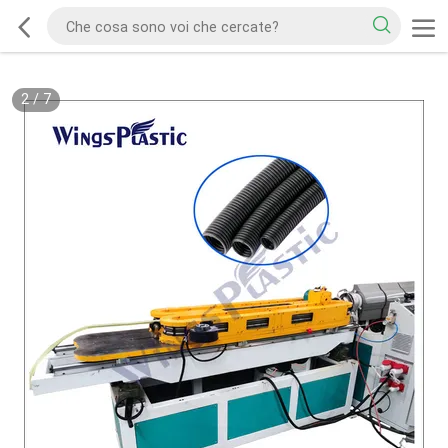
2
/
7