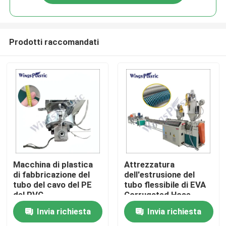
Prodotti raccomandati
Casa
Macchina di plastica
Attrezzatura
di fabbricazione del
dell'estrusione del
tubo del cavo del PE
tubo flessibile di EVA
Prodotti
del PVC
Corrugated Hose
Vacuum Cleaner di
Invia richiesta
Invia richiesta
automazione di
Circa noi
controllo dello SpA