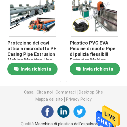
Macchina dell'espulsore del tubo del PVC
Linea di produzione del tubo di PPR
Protezione dei cavi
Plastico PVC EVA
ottici a microdotto PE
Piscine di nuoto Pipe
Macchina dell'espulsore del tubo del PE
Casing Pipe Extrusion
di pulizia flessibili
Making Machine Line
Extruder Making
Single Screw
Machine
Macchina ondulata dell'espulsore del tubo
Invia richiesta
Invia richiesta
Macchina dell'estrusione della banda dell'ANIMALE 
Casa
Circa noi
Contattaci
Desktop Site
Mappa del sito
Privacy Policy
I pp attaccano la linea di produzione
Macchina di plastica dell'espulsore di strato
Qualità
Macchina di plastica dell'espulsore del