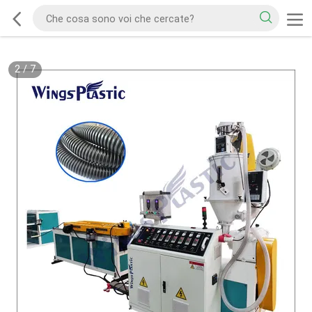
2
/
7