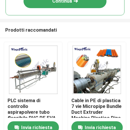
Continua
Prodotti raccomandati
Casa
PLC sistema di
Cable in PE di plastica
controllo
7 vie Micropipe Bundle
Prodotti
aspirapolvere tubo
Duct Extruder
flessibile PVC PE EVA
Machine Plastico Pipe
tubo di plastica
Extrusion Machine
Invia richiesta
Invia richiesta
Circa noi
macchina di