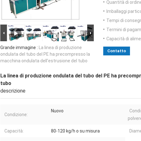
Quantità di ordin
Imballaggi partico
Tempi di conseg
Termini di pagam
Capacità di alim
Grande immagine :
La linea di produzione
Contatto
ondulata del tubo del PE ha precompresso la
macchina ondulata dell'estrusione del tubo
La linea di produzione ondulata del tubo del PE ha precomp
tubo
descrizione
Nuovo
Condi
Condizione:
polver
Capacità:
80-120 kg/h o su misura
Diamet