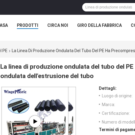
ASA
PRODOTTI
CIRCA NOI
GIRO DELLA FABBRICA
C
l PE
La Linea Di Produzione Ondulata Del Tubo Del PE Ha Precompres
La linea di produzione ondulata del tubo del 
ondulata dell'estrusione del tubo
Dettagli:
Luogo di origine:
Marca:
Certificazione:
Numero di modell
Termini di pagame