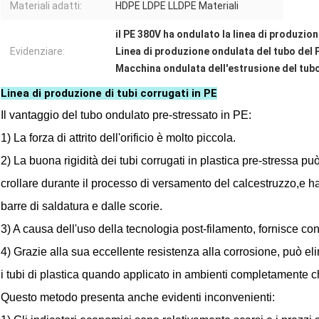
Materiali adatti:
HDPE LDPE LLDPE Materiali
il PE 380V ha ondulato la linea di produzion
Evidenziare:
Linea di produzione ondulata del tubo del
Macchina ondulata dell'estrusione del tub
Linea di produzione di tubi corrugati in PE
Il vantaggio del tubo ondulato pre-stressato in PE:
1) La forza di attrito dell'orificio è molto piccola.
2) La buona rigidità dei tubi corrugati in plastica pre-stressa pu
crollare durante il processo di versamento del calcestruzzo,e h
barre di saldatura e dalle scorie.
3) A causa dell'uso della tecnologia post-filamento, fornisce co
4) Grazie alla sua eccellente resistenza alla corrosione, può elimin
i tubi di plastica quando applicato in ambienti completamente c
Questo metodo presenta anche evidenti inconvenienti: