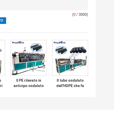
(
0
/ 3000)
o
Il PE rilevato in
Il tubo ondulato
ri
anticipo ondulato
dell'HDPE che fa
convoglia la linea
la spirale della
di
di produzione
macchina ha
macchina
rinforzato il
ondulata di
MERLUZZO
fabbricazione del
macchina